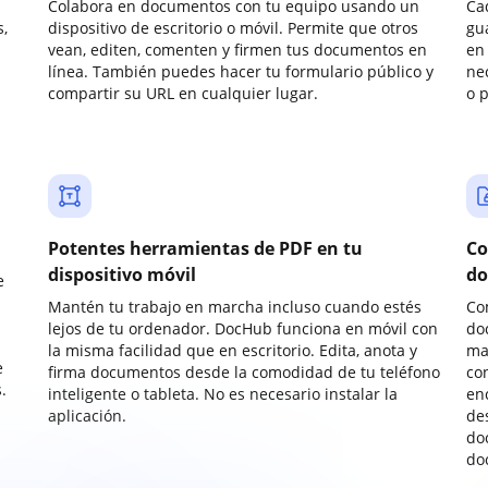
Colabora en documentos con tu equipo usando un
Ca
,
dispositivo de escritorio o móvil. Permite que otros
gu
vean, editen, comenten y firmen tus documentos en
en 
línea. También puedes hacer tu formulario público y
ne
compartir su URL en cualquier lugar.
o 
Potentes herramientas de PDF en tu
Co
dispositivo móvil
do
e
Mantén tu trabajo en marcha incluso cuando estés
Co
lejos de tu ordenador. DocHub funciona en móvil con
do
la misma facilidad que en escritorio. Edita, anota y
ma
e
firma documentos desde la comodidad de tu teléfono
co
.
inteligente o tableta. No es necesario instalar la
enc
aplicación.
de
do
do