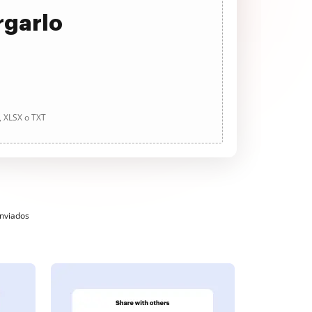
rgarlo
, XLSX o TXT
enviados