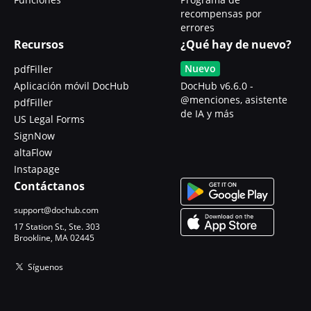
recompensas por
errores
Recursos
¿Qué hay de nuevo?
Nuevo
pdfFiller
Aplicación móvil DocHub
DocHub v6.6.0 -
@menciones, asistente
pdfFiller
de IA y más
US Legal Forms
SignNow
altaFlow
Instapage
Contáctanos
support@dochub.com
17 Station St., Ste. 303
Brookline, MA 02445
Síguenos