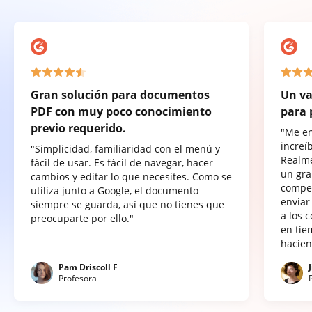
Gran solución para documentos
Un va
PDF con muy poco conocimiento
para 
previo requerido.
"Me e
increí
"Simplicidad, familiaridad con el menú y
Realme
fácil de usar. Es fácil de navegar, hacer
un gra
cambios y editar lo que necesites. Como se
compet
utiliza junto a Google, el documento
enviar
siempre se guarda, así que no tienes que
a los 
preocuparte por ello."
en tie
hacien
Pam Driscoll F
Profesora