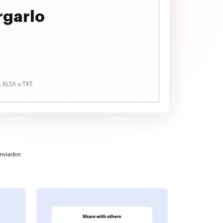
rgarlo
, XLSX o TXT
enviados