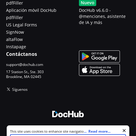
Nuevo
pdfFiller
Aplicación móvil DocHub
DocHub v6.6.0 -
@menciones, asistente
pdfFiller
de IA y más
US Legal Forms
SignNow
altaFlow
Instapage
Contáctanos
support@dochub.com
17 Station St., Ste. 303
Brookline, MA 02445
Síguenos
© 2026 DocHub, LLC
Cookie consent notice
...
Read more...
This site uses cookies to enhance site navigation and personalize
Todos los derechos reservados.