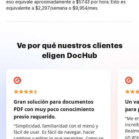
eso equivale aproximadamente a $57.43 por hora. Esto es
equivalente a $2,297/semana o $9,954/mes.
Ve por qué nuestros clientes
eligen DocHub
Gran solución para documentos
Un va
PDF con muy poco conocimiento
para 
previo requerido.
"Me e
increí
"Simplicidad, familiaridad con el menú y
Realme
fácil de usar. Es fácil de navegar, hacer
un gra
cambios y editar lo que necesites. Como se