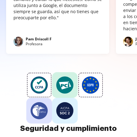
compet
utiliza junto a Google, el documento
enviar
siempre se guarda, así que no tienes que
a los 
preocuparte por ello."
en tie
hacien
Pam Driscoll F
Profesora
Seguridad y cumplimiento