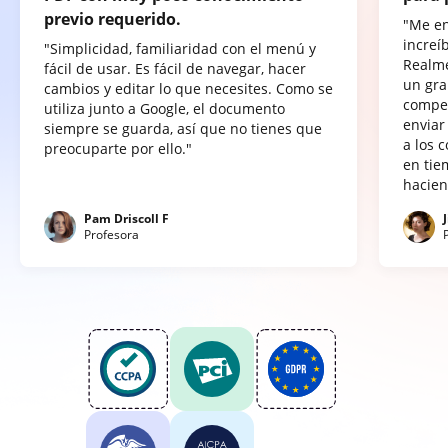
previo requerido.
"Me e
increí
"Simplicidad, familiaridad con el menú y
Realme
fácil de usar. Es fácil de navegar, hacer
un gra
cambios y editar lo que necesites. Como se
compet
utiliza junto a Google, el documento
enviar
siempre se guarda, así que no tienes que
a los 
preocuparte por ello."
en tie
hacien
Pam Driscoll F
Profesora