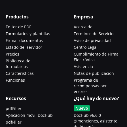
Productos
Empresa
Editor de PDF
Acerca de
Formularios y plantillas
Términos de Servicio
Firmar documentos
Aviso de privacidad
Estado del servidor
Centro Legal
Precios
Cumplimiento de Firma
Electrónica
Biblioteca de
formularios
Asistencia
Características
Notas de publicación
Funciones
Programa de
recompensas por
errores
Recursos
¿Qué hay de nuevo?
Nuevo
pdfFiller
Aplicación móvil DocHub
DocHub v6.6.0 -
@menciones, asistente
pdfFiller
de IA y más