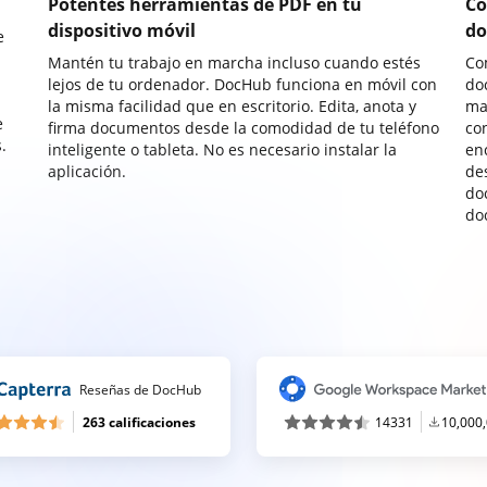
Potentes herramientas de PDF en tu
Co
dispositivo móvil
do
e
Mantén tu trabajo en marcha incluso cuando estés
Co
lejos de tu ordenador. DocHub funciona en móvil con
do
la misma facilidad que en escritorio. Edita, anota y
ma
e
firma documentos desde la comodidad de tu teléfono
co
.
inteligente o tableta. No es necesario instalar la
enc
aplicación.
de
do
do
Reseñas de DocHub
263 calificaciones
14331
10,000