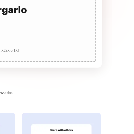
rgarlo
, XLSX o TXT
enviados