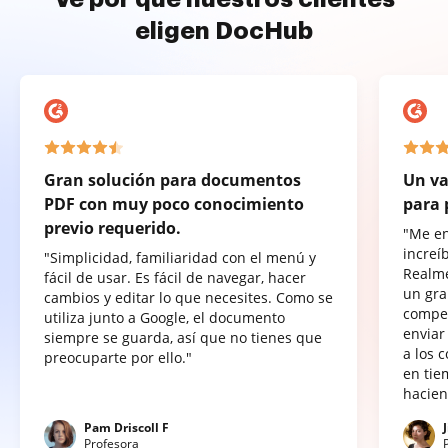
eligen DocHub
Gran solución para documentos
Un va
PDF con muy poco conocimiento
para 
previo requerido.
"Me e
increí
"Simplicidad, familiaridad con el menú y
Realme
fácil de usar. Es fácil de navegar, hacer
un gra
cambios y editar lo que necesites. Como se
compet
utiliza junto a Google, el documento
enviar
siempre se guarda, así que no tienes que
a los 
preocuparte por ello."
en tie
hacien
Pam Driscoll F
Profesora