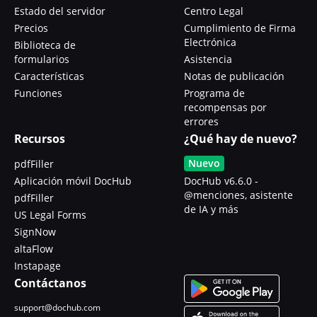
Estado del servidor
Centro Legal
Precios
Cumplimiento de Firma
Electrónica
Biblioteca de
formularios
Asistencia
Características
Notas de publicación
Funciones
Programa de
recompensas por
errores
Recursos
¿Qué hay de nuevo?
Nuevo
pdfFiller
Aplicación móvil DocHub
DocHub v6.6.0 -
@menciones, asistente
pdfFiller
de IA y más
US Legal Forms
SignNow
altaFlow
Instapage
Contáctanos
support@dochub.com