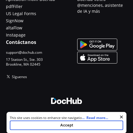
@menciones, asistente
pdfFiller
de IA y más
US Legal Forms
SignNow
altaFlow
Instapage
Contáctanos
support@dochub.com
17 Station St., Ste. 303
Brookline, MA 02445
Síguenos
© 2026 DocHub, LLC
Cookie consent notice
...
Read more...
This site uses cookies to enhance site navigation and personalize
Todos los derechos reservados.
your experience. By using this site you agree to our use of cookies as
Accept
described in our
Privacy Notice
. You can modify your selections by