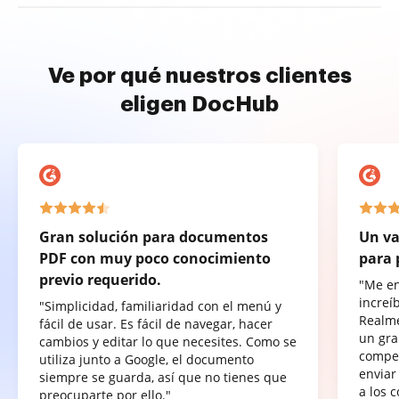
Ve por qué nuestros clientes
eligen DocHub
Gran solución para documentos
Un va
PDF con muy poco conocimiento
para 
previo requerido.
"Me e
increí
"Simplicidad, familiaridad con el menú y
Realme
fácil de usar. Es fácil de navegar, hacer
un gra
cambios y editar lo que necesites. Como se
compet
utiliza junto a Google, el documento
enviar
siempre se guarda, así que no tienes que
a los 
preocuparte por ello."