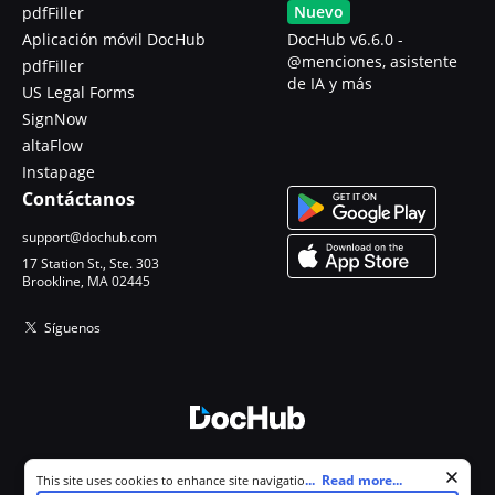
Nuevo
pdfFiller
Aplicación móvil DocHub
DocHub v6.6.0 -
@menciones, asistente
pdfFiller
de IA y más
US Legal Forms
SignNow
altaFlow
Instapage
Contáctanos
support@dochub.com
17 Station St., Ste. 303
Brookline, MA 02445
Síguenos
© 2026 DocHub, LLC
Cookie consent notice
...
Read more...
This site uses cookies to enhance site navigation and personalize
Todos los derechos reservados.