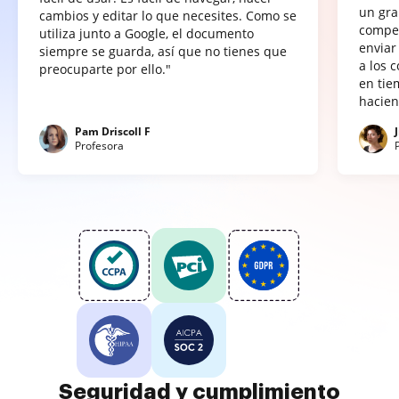
un gra
cambios y editar lo que necesites. Como se
compet
utiliza junto a Google, el documento
enviar
siempre se guarda, así que no tienes que
a los 
preocuparte por ello."
en tie
hacien
Pam Driscoll F
Profesora
Seguridad y cumplimiento