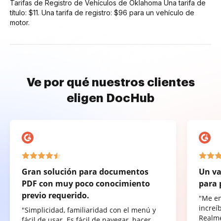
Tarifas de Registro de Vehículos de Oklahoma Una tarifa de
título: $11. Una tarifa de registro: $96 para un vehículo de
motor.
Ve por qué nuestros clientes
eligen DocHub
Gran solución para documentos
Un va
PDF con muy poco conocimiento
para 
previo requerido.
"Me e
increí
"Simplicidad, familiaridad con el menú y
Realme
fácil de usar. Es fácil de navegar, hacer