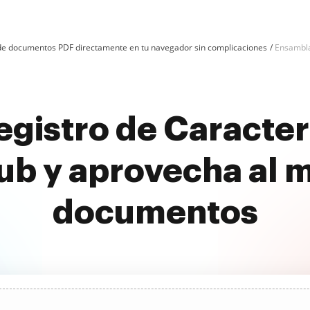
n de documentos PDF directamente en tu navegador sin complicaciones
Ensambla
gistro de Caracterí
b y aprovecha al 
documentos