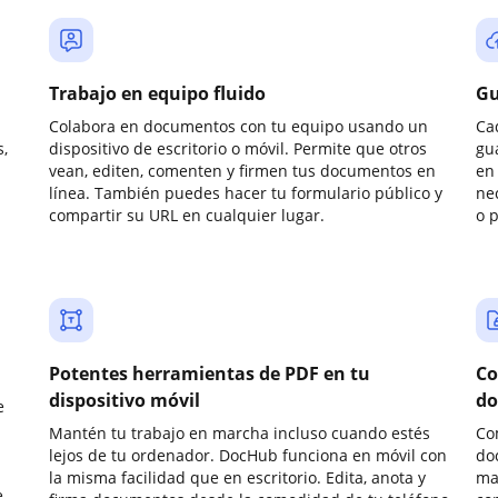
Trabajo en equipo fluido
Gu
Colabora en documentos con tu equipo usando un
Ca
,
dispositivo de escritorio o móvil. Permite que otros
gu
vean, editen, comenten y firmen tus documentos en
en 
línea. También puedes hacer tu formulario público y
ne
compartir su URL en cualquier lugar.
o 
Potentes herramientas de PDF en tu
Co
dispositivo móvil
do
e
Mantén tu trabajo en marcha incluso cuando estés
Co
lejos de tu ordenador. DocHub funciona en móvil con
do
la misma facilidad que en escritorio. Edita, anota y
ma
e