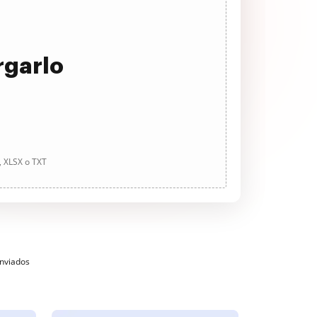
rgarlo
, XLSX o TXT
enviados