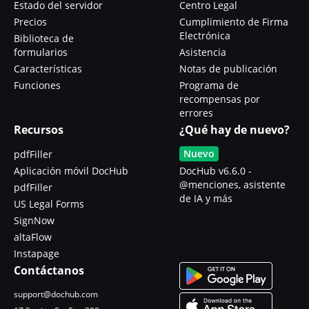
Estado del servidor
Centro Legal
Precios
Cumplimiento de Firma
Electrónica
Biblioteca de
formularios
Asistencia
Características
Notas de publicación
Funciones
Programa de
recompensas por
errores
Recursos
¿Qué hay de nuevo?
Nuevo
pdfFiller
Aplicación móvil DocHub
DocHub v6.6.0 -
@menciones, asistente
pdfFiller
de IA y más
US Legal Forms
SignNow
altaFlow
Instapage
Contáctanos
support@dochub.com