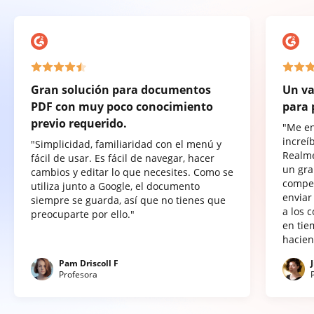
Gran solución para documentos
Un va
PDF con muy poco conocimiento
para 
previo requerido.
"Me e
increí
"Simplicidad, familiaridad con el menú y
Realme
fácil de usar. Es fácil de navegar, hacer
un gra
cambios y editar lo que necesites. Como se
compet
utiliza junto a Google, el documento
enviar
siempre se guarda, así que no tienes que
a los 
preocuparte por ello."
en tie
hacien
Pam Driscoll F
Profesora