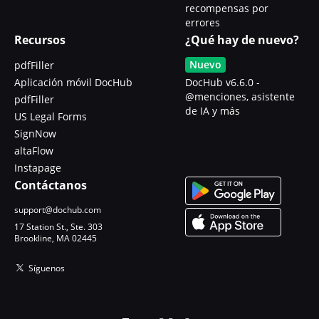
recompensas por
errores
Recursos
¿Qué hay de nuevo?
Nuevo
pdfFiller
Aplicación móvil DocHub
DocHub v6.6.0 -
@menciones, asistente
pdfFiller
de IA y más
US Legal Forms
SignNow
altaFlow
Instapage
Contáctanos
support@dochub.com
17 Station St., Ste. 303
Brookline, MA 02445
Síguenos