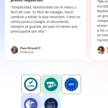
previo requerido.
"Me e
increí
"Simplicidad, familiaridad con el menú y
Realme
fácil de usar. Es fácil de navegar, hacer
un gra
cambios y editar lo que necesites. Como se
compet
utiliza junto a Google, el documento
enviar
siempre se guarda, así que no tienes que
a los 
preocuparte por ello."
en tie
hacien
Pam Driscoll F
Profesora