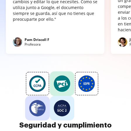
un gra
cambios y editar lo que necesites. Como se
compet
utiliza junto a Google, el documento
enviar
siempre se guarda, así que no tienes que
a los 
preocuparte por ello."
en tie
hacien
Pam Driscoll F
Profesora
Seguridad y cumplimiento