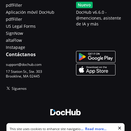
Nuevo
pdfFiller
Aplicación móvil DocHub
DocHub v6.6.0 -
@menciones, asistente
pdfFiller
de IA y más
US Legal Forms
SignNow
altaFlow
Instapage
Contáctanos
support@dochub.com
17 Station St., Ste. 303
Brookline, MA 02445
Síguenos
© 2026 DocHub, LLC
Cookie consent notice
...
Read more...
This site uses cookies to enhance site navigation and personalize