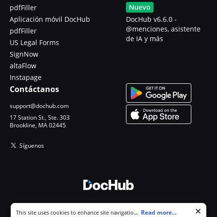
Nuevo
pdfFiller
Aplicación móvil DocHub
DocHub v6.6.0 -
@menciones, asistente
pdfFiller
de IA y más
US Legal Forms
SignNow
altaFlow
Instapage
Contáctanos
support@dochub.com
17 Station St., Ste. 303
Brookline, MA 02445
Síguenos
© 2026 DocHub, LLC
Cookie consent notice
...
Read more...
This site uses cookies to enhance site navigation and personalize
Todos los derechos reservados.