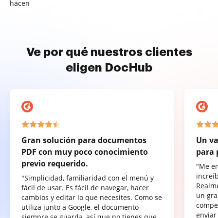
hacen
Ve por qué nuestros clientes
eligen DocHub
Gran solución para documentos
Un va
PDF con muy poco conocimiento
para 
previo requerido.
"Me e
increí
"Simplicidad, familiaridad con el menú y
Realme
fácil de usar. Es fácil de navegar, hacer
un gra
cambios y editar lo que necesites. Como se
compet
utiliza junto a Google, el documento
enviar
siempre se guarda, así que no tienes que