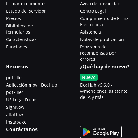
Firmar documentos
Aviso de privacidad
Estado del servidor
Centro Legal
Precios
Cumplimiento de Firma
Electrónica
Biblioteca de
formularios
Asistencia
Características
Notas de publicación
Funciones
Programa de
recompensas por
errores
Recursos
¿Qué hay de nuevo?
Nuevo
pdfFiller
Aplicación móvil DocHub
DocHub v6.6.0 -
@menciones, asistente
pdfFiller
de IA y más
US Legal Forms
SignNow
altaFlow
Instapage
Contáctanos