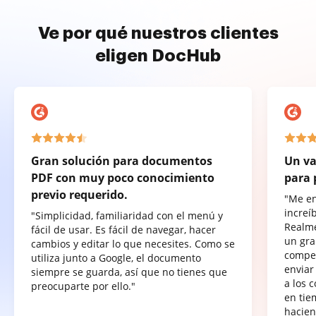
Ve por qué nuestros clientes
eligen DocHub
Gran solución para documentos
Un va
PDF con muy poco conocimiento
para 
previo requerido.
"Me e
increí
"Simplicidad, familiaridad con el menú y
Realme
fácil de usar. Es fácil de navegar, hacer
un gra
cambios y editar lo que necesites. Como se
compet
utiliza junto a Google, el documento
enviar
siempre se guarda, así que no tienes que
a los 
preocuparte por ello."
en tie
hacien