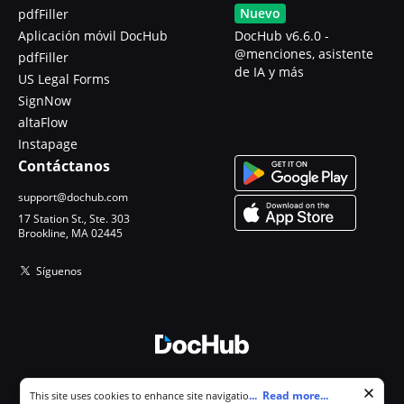
Nuevo
pdfFiller
Aplicación móvil DocHub
DocHub v6.6.0 -
@menciones, asistente
pdfFiller
de IA y más
US Legal Forms
SignNow
altaFlow
Instapage
Contáctanos
support@dochub.com
17 Station St., Ste. 303
Brookline, MA 02445
Síguenos
© 2026 DocHub, LLC
Cookie consent notice
...
Read more...
This site uses cookies to enhance site navigation and personalize
Todos los derechos reservados.