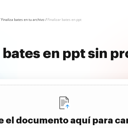
Finaliza bates en tu archivo
Finalizar bates en ppt
 bates en ppt sin p
e el documento aquí para ca