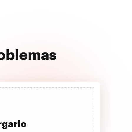
roblemas
rgarlo