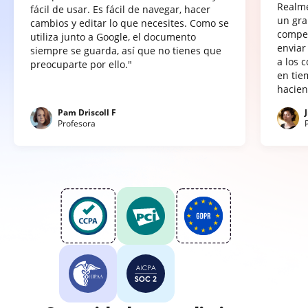
Realme
fácil de usar. Es fácil de navegar, hacer
un gra
cambios y editar lo que necesites. Como se
compet
utiliza junto a Google, el documento
enviar
siempre se guarda, así que no tienes que
a los 
preocuparte por ello."
en tie
hacien
Pam Driscoll F
Profesora