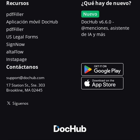
Recursos
¿Qué hay de nuevo?
Nuevo
pdfFiller
Aplicación móvil DocHub
DocHub v6.6.0 -
@menciones, asistente
pdfFiller
de IA y más
US Legal Forms
SignNow
altaFlow
Instapage
Contáctanos
support@dochub.com
17 Station St., Ste. 303
Brookline, MA 02445
Síguenos