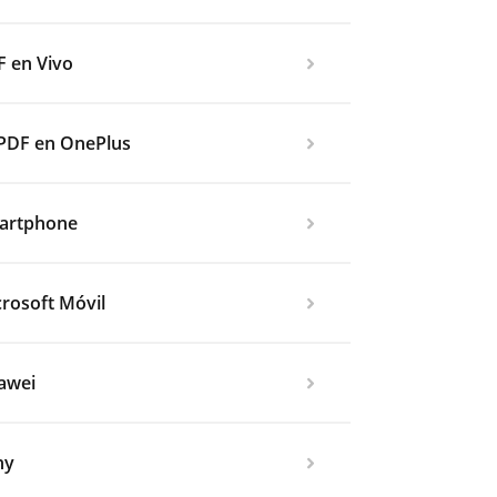
F en Vivo
l PDF en OnePlus
martphone
rosoft Móvil
awei
ny