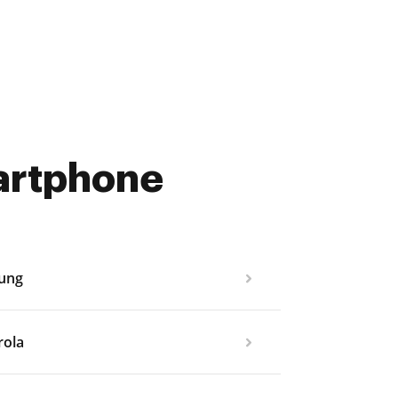
martphone
ung
rola