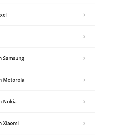
xel
en Samsung
en Motorola
en Nokia
n Xiaomi