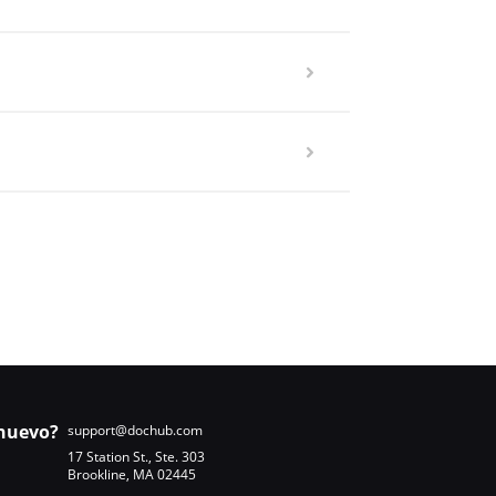
nuevo?
support@dochub.com
17 Station St., Ste. 303
Brookline, MA 02445