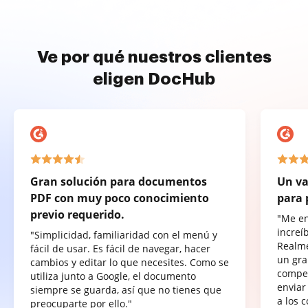
Ve por qué nuestros clientes
eligen DocHub
Gran solución para documentos
Un va
PDF con muy poco conocimiento
para 
previo requerido.
"Me e
increí
"Simplicidad, familiaridad con el menú y
Realme
fácil de usar. Es fácil de navegar, hacer
un gra
cambios y editar lo que necesites. Como se
compet
utiliza junto a Google, el documento
enviar
siempre se guarda, así que no tienes que
a los 
preocuparte por ello."