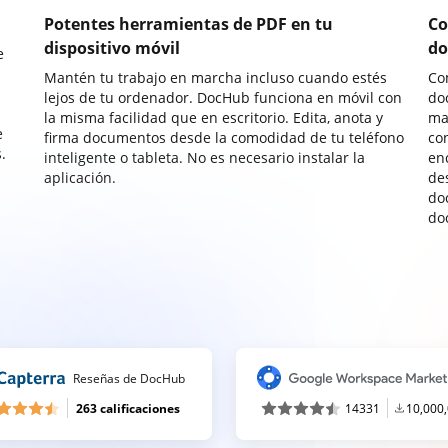
Potentes herramientas de PDF en tu
Co
dispositivo móvil
do
e
Mantén tu trabajo en marcha incluso cuando estés
Co
lejos de tu ordenador. DocHub funciona en móvil con
do
la misma facilidad que en escritorio. Edita, anota y
ma
e
firma documentos desde la comodidad de tu teléfono
co
.
inteligente o tableta. No es necesario instalar la
enc
aplicación.
de
do
do
Reseñas de DocHub
263 calificaciones
14331
10,000