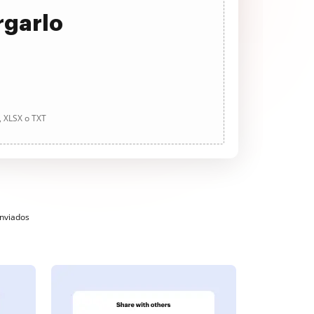
rgarlo
, XLSX o TXT
enviados