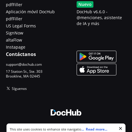
Nuevo
pdfFiller
Aplicación móvil DocHub
DocHub v6.6.0 -
@menciones, asistente
pdfFiller
de IA y más
US Legal Forms
SignNow
altaFlow
Instapage
Contáctanos
support@dochub.com
17 Station St., Ste. 303
Brookline, MA 02445
Síguenos
© 2026 DocHub, LLC
Cookie consent notice
...
Read more...
This site uses cookies to enhance site navigation and personalize
Todos los derechos reservados.