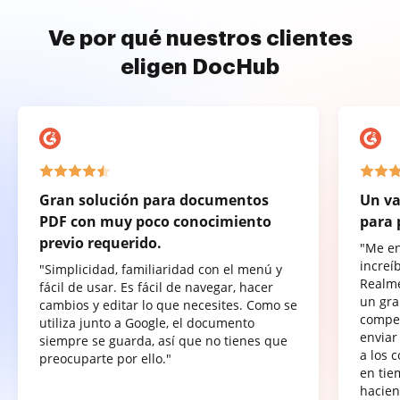
Ve por qué nuestros clientes
eligen DocHub
Gran solución para documentos
Un va
PDF con muy poco conocimiento
para 
previo requerido.
"Me e
increí
"Simplicidad, familiaridad con el menú y
Realme
fácil de usar. Es fácil de navegar, hacer
un gra
cambios y editar lo que necesites. Como se
compet
utiliza junto a Google, el documento
enviar
siempre se guarda, así que no tienes que
a los 
preocuparte por ello."
en tie
hacien