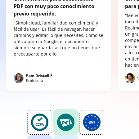
PDF con muy poco conocimiento
para 
previo requerido.
"Me e
increí
"Simplicidad, familiaridad con el menú y
Realme
fácil de usar. Es fácil de navegar, hacer
un gra
cambios y editar lo que necesites. Como se
compet
utiliza junto a Google, el documento
enviar
siempre se guarda, así que no tienes que
a los 
preocuparte por ello."
en tie
hacien
Pam Driscoll F
Profesora