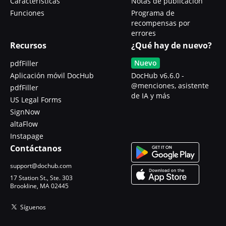
Características
Notas de publicación
Funciones
Programa de
recompensas por
errores
Recursos
¿Qué hay de nuevo?
Nuevo
pdfFiller
Aplicación móvil DocHub
DocHub v6.6.0 -
@menciones, asistente
pdfFiller
de IA y más
US Legal Forms
SignNow
altaFlow
Instapage
Contáctanos
support@dochub.com
17 Station St., Ste. 303
Brookline, MA 02445
Síguenos