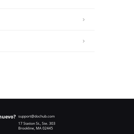
nuevo?
support@dochub.com
17 Station St., Ste. 303
Brookline, MA 02445