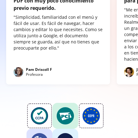
PDF con muy poco conocimiento
para 
previo requerido.
"Me e
increí
"Simplicidad, familiaridad con el menú y
Realme
fácil de usar. Es fácil de navegar, hacer
un gra
cambios y editar lo que necesites. Como se
compet
utiliza junto a Google, el documento
enviar
siempre se guarda, así que no tienes que
a los 
preocuparte por ello."
en tie
hacien
Pam Driscoll F
Profesora