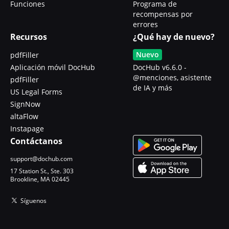
Funciones
Programa de
recompensas por
errores
Recursos
¿Qué hay de nuevo?
Nuevo
pdfFiller
Aplicación móvil DocHub
DocHub v6.6.0 -
@menciones, asistente
pdfFiller
de IA y más
US Legal Forms
SignNow
altaFlow
Instapage
Contáctanos
support@dochub.com
17 Station St., Ste. 303
Brookline, MA 02445
Síguenos