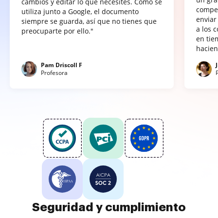
cambios y editar lo que necesites. Como se
compet
utiliza junto a Google, el documento
enviar
siempre se guarda, así que no tienes que
a los 
preocuparte por ello."
en tie
hacien
Pam Driscoll F
Profesora
Seguridad y cumplimiento