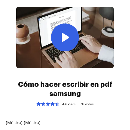
Cómo hacer escribir en pdf
samsung
4.6 de 5
26
votos
[Música] [Música]