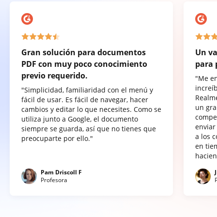
Gran solución para documentos
Un va
PDF con muy poco conocimiento
para 
previo requerido.
"Me e
increí
"Simplicidad, familiaridad con el menú y
Realme
fácil de usar. Es fácil de navegar, hacer
un gra
cambios y editar lo que necesites. Como se
compet
utiliza junto a Google, el documento
enviar
siempre se guarda, así que no tienes que
a los 
preocuparte por ello."
en tie
hacien
Pam Driscoll F
Profesora