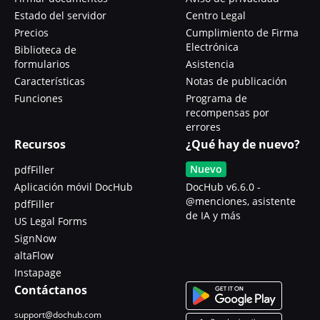
Estado del servidor
Centro Legal
Precios
Cumplimiento de Firma
Electrónica
Biblioteca de
formularios
Asistencia
Características
Notas de publicación
Funciones
Programa de
recompensas por
errores
Recursos
¿Qué hay de nuevo?
Nuevo
pdfFiller
Aplicación móvil DocHub
DocHub v6.6.0 -
@menciones, asistente
pdfFiller
de IA y más
US Legal Forms
SignNow
altaFlow
Instapage
Contáctanos
support@dochub.com