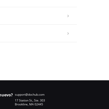
nuevo?
support@dochub.com
17 Station St., Ste. 303
Brookline, MA 02445