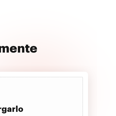
vemente
rgarlo