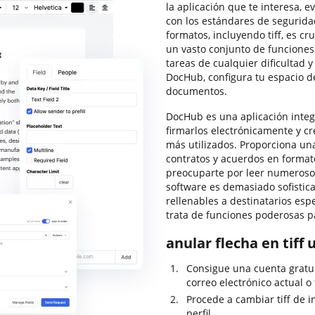
la aplicación que te interesa, e
con los estándares de seguridad
formatos, incluyendo tiff, es c
un vasto conjunto de funciones
tareas de cualquier dificultad 
DocHub, configura tu espacio de
documentos.
DocHub es una aplicación integ
firmarlos electrónicamente y cre
más utilizados. Proporciona una
contratos y acuerdos en formato
preocuparte por leer numerosos
software es demasiado sofistica
rellenables a destinatarios esp
trata de funciones poderosas p
anular flecha en tiff
Consigue una cuenta gratu
correo electrónico actual o 
Procede a cambiar tiff de i
perfil.