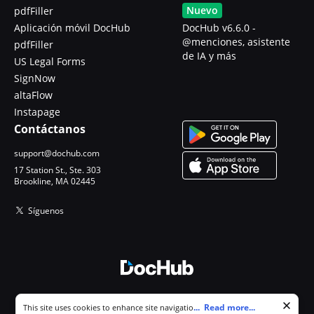
Nuevo
pdfFiller
Aplicación móvil DocHub
DocHub v6.6.0 -
@menciones, asistente
pdfFiller
de IA y más
US Legal Forms
SignNow
altaFlow
Instapage
Contáctanos
support@dochub.com
17 Station St., Ste. 303
Brookline, MA 02445
Síguenos
© 2026 DocHub, LLC
Cookie consent notice
...
Read more...
This site uses cookies to enhance site navigation and personalize
Todos los derechos reservados.