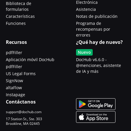
Electrónica
Biblioteca de
formularios
Asistencia
Características
Notas de publicación
Funciones
Programa de
recompensas por
errores
Recursos
¿Qué hay de nuevo?
Nuevo
pdfFiller
Aplicación móvil DocHub
DocHub v6.6.0 -
@menciones, asistente
pdfFiller
de IA y más
US Legal Forms
SignNow
altaFlow
Instapage
Contáctanos
support@dochub.com
17 Station St., Ste. 303
Brookline, MA 02445