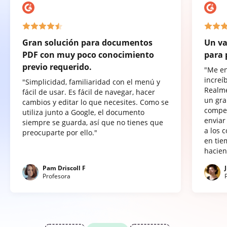
Gran solución para documentos
Un va
PDF con muy poco conocimiento
para 
previo requerido.
"Me e
increí
"Simplicidad, familiaridad con el menú y
Realme
fácil de usar. Es fácil de navegar, hacer
un gra
cambios y editar lo que necesites. Como se
compet
utiliza junto a Google, el documento
enviar
siempre se guarda, así que no tienes que
a los 
preocuparte por ello."
en tie
hacien
Pam Driscoll F
Profesora