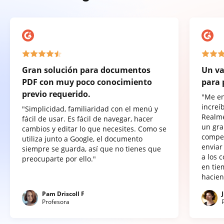
Gran solución para documentos
Un va
PDF con muy poco conocimiento
para 
previo requerido.
"Me e
increí
"Simplicidad, familiaridad con el menú y
Realme
fácil de usar. Es fácil de navegar, hacer
un gra
cambios y editar lo que necesites. Como se
compet
utiliza junto a Google, el documento
enviar
siempre se guarda, así que no tienes que
a los 
preocuparte por ello."
en tie
hacien
Pam Driscoll F
Profesora