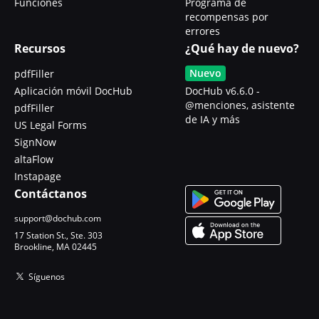
Funciones
Programa de
recompensas por
errores
Recursos
¿Qué hay de nuevo?
Nuevo
pdfFiller
Aplicación móvil DocHub
DocHub v6.6.0 -
@menciones, asistente
pdfFiller
de IA y más
US Legal Forms
SignNow
altaFlow
Instapage
Contáctanos
support@dochub.com
17 Station St., Ste. 303
Brookline, MA 02445
Síguenos