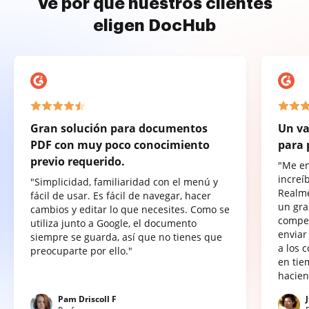
Ve por qué nuestros clientes
eligen DocHub
Gran solución para documentos
Un va
PDF con muy poco conocimiento
para 
previo requerido.
"Me e
increí
"Simplicidad, familiaridad con el menú y
Realme
fácil de usar. Es fácil de navegar, hacer
un gra
cambios y editar lo que necesites. Como se
compet
utiliza junto a Google, el documento
enviar
siempre se guarda, así que no tienes que
a los 
preocuparte por ello."
en tie
hacien
Pam Driscoll F