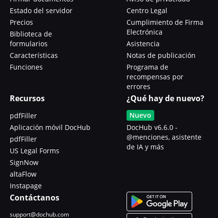
Estado del servidor
Centro Legal
Precios
Cumplimiento de Firma
Electrónica
Biblioteca de
formularios
Asistencia
Características
Notas de publicación
Funciones
Programa de
recompensas por
errores
Recursos
¿Qué hay de nuevo?
Nuevo
pdfFiller
Aplicación móvil DocHub
DocHub v6.6.0 -
@menciones, asistente
pdfFiller
de IA y más
US Legal Forms
SignNow
altaFlow
Instapage
Contáctanos
support@dochub.com