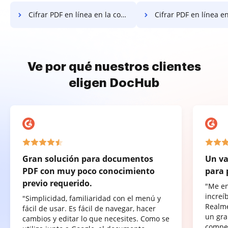
Cifrar PDF en línea en la computadora
Cifrar PDF en línea en el s
Ve por qué nuestros clientes
eligen DocHub
Gran solución para documentos
Un va
PDF con muy poco conocimiento
para 
previo requerido.
"Me e
increí
"Simplicidad, familiaridad con el menú y
Realme
fácil de usar. Es fácil de navegar, hacer
un gra
cambios y editar lo que necesites. Como se
compet