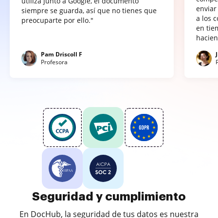
utiliza junto a Google, el documento
enviar
siempre se guarda, así que no tienes que
a los 
preocuparte por ello."
en tie
hacien
Pam Driscoll F
Profesora
Seguridad y cumplimiento
En DocHub, la seguridad de tus datos es nuestra