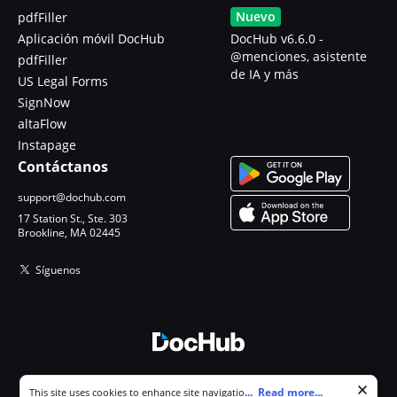
Nuevo
pdfFiller
Aplicación móvil DocHub
DocHub v6.6.0 -
@menciones, asistente
pdfFiller
de IA y más
US Legal Forms
SignNow
altaFlow
Instapage
Contáctanos
support@dochub.com
17 Station St., Ste. 303
Brookline, MA 02445
Síguenos
© 2026 DocHub, LLC
Cookie consent notice
...
Read more...
This site uses cookies to enhance site navigation and personalize