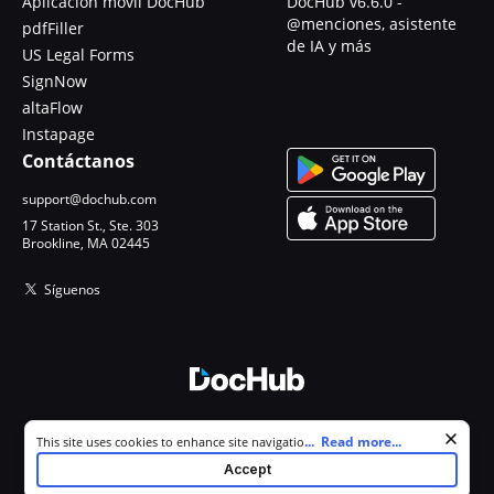
Aplicación móvil DocHub
DocHub v6.6.0 -
@menciones, asistente
pdfFiller
de IA y más
US Legal Forms
SignNow
altaFlow
Instapage
Contáctanos
support@dochub.com
17 Station St., Ste. 303
Brookline, MA 02445
Síguenos
© 2026 DocHub, LLC
Cookie consent notice
...
Read more...
This site uses cookies to enhance site navigation and personalize
Todos los derechos reservados.
your experience. By using this site you agree to our use of cookies as
Accept
described in our
Privacy Notice
. You can modify your selections by