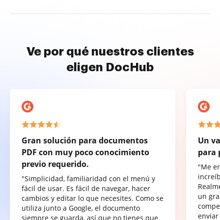
Ve por qué nuestros clientes
eligen DocHub
Gran solución para documentos
Un va
PDF con muy poco conocimiento
para 
previo requerido.
"Me e
increí
"Simplicidad, familiaridad con el menú y
Realme
fácil de usar. Es fácil de navegar, hacer
un gra
cambios y editar lo que necesites. Como se
compet
utiliza junto a Google, el documento
enviar
siempre se guarda, así que no tienes que