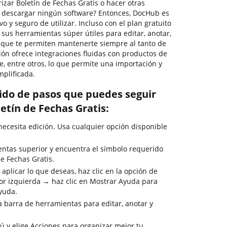
zar Boletín de Fechas Gratis o hacer otras
 descargar ningún software? Entonces, DocHub es
tivo y seguro de utilizar. Incluso con el plan gratuito
us herramientas súper útiles para editar, anotar,
 que te permiten mantenerte siempre al tanto de
ión ofrece integraciones fluidas con productos de
, entre otros, lo que permite una importación y
mplificada.
rido de pasos que puedes seguir
etín de Fechas Gratis:
cesita edición. Usa cualquier opción disponible
entas superior y encuentra el símbolo requerido
e Fechas Gratis.
aplicar lo que deseas, haz clic en la opción de
or izquierda → haz clic en Mostrar Ayuda para
ayuda.
la barra de herramientas para editar, anotar y
ú y elige Acciones para organizar mejor tu