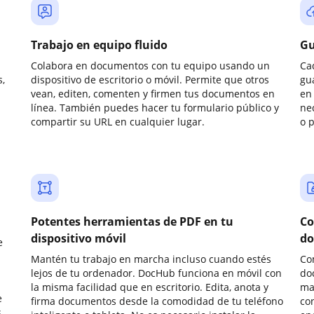
Trabajo en equipo fluido
Gu
Colabora en documentos con tu equipo usando un
Ca
,
dispositivo de escritorio o móvil. Permite que otros
gu
vean, editen, comenten y firmen tus documentos en
en 
línea. También puedes hacer tu formulario público y
ne
compartir su URL en cualquier lugar.
o 
Potentes herramientas de PDF en tu
Co
dispositivo móvil
do
e
Mantén tu trabajo en marcha incluso cuando estés
Co
lejos de tu ordenador. DocHub funciona en móvil con
do
la misma facilidad que en escritorio. Edita, anota y
ma
e
firma documentos desde la comodidad de tu teléfono
co
.