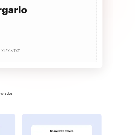
rgarlo
, XLSX o TXT
enviados