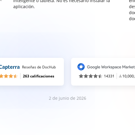
inteligente o tableta. No es necesario instalar la
enc
aplicación.
de
do
do
Reseñas de DocHub
263 calificaciones
14331
10,000
2 de junio de 2026