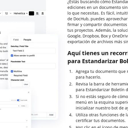
¿Estás buscando cómo Estandari
ediciones en un documento sin
lo que necesitas. Es fácil, intui
de DocHub, puedes aprovechar s
firmar y compartir documentos
tus proyectos. Además, la soluc
Google, Dropbox, Box y OneDrive
exportación de archivos más si
Aquí tienes un recor
para Estandarizar Bol
Agrega tu documento que ne
para hacerlo.
Revisa la barra de herrami
para Estandarizar Boletín d
Si no estás seguro de cómo 
menú en la esquina superi
inicializar nuestro bot de 
Utiliza otras funciones de 
certificar tus documentos.
Haz clic en el ícono de men