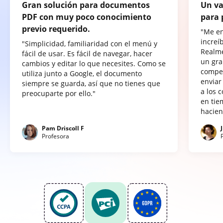
Gran solución para documentos
Un va
PDF con muy poco conocimiento
para 
previo requerido.
"Me e
increí
"Simplicidad, familiaridad con el menú y
Realme
fácil de usar. Es fácil de navegar, hacer
un gra
cambios y editar lo que necesites. Como se
compet
utiliza junto a Google, el documento
enviar
siempre se guarda, así que no tienes que
a los 
preocuparte por ello."
en tie
hacien
Pam Driscoll F
Profesora