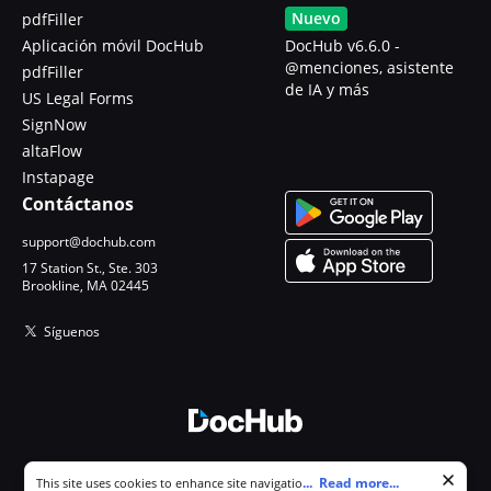
Nuevo
pdfFiller
Aplicación móvil DocHub
DocHub v6.6.0 -
@menciones, asistente
pdfFiller
de IA y más
US Legal Forms
SignNow
altaFlow
Instapage
Contáctanos
support@dochub.com
17 Station St., Ste. 303
Brookline, MA 02445
Síguenos
© 2026 DocHub, LLC
Cookie consent notice
...
Read more...
This site uses cookies to enhance site navigation and personalize