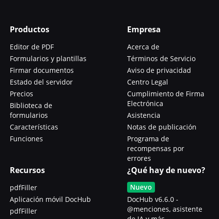
Productos
Empresa
Editor de PDF
Acerca de
Formularios y plantillas
Términos de Servicio
Firmar documentos
Aviso de privacidad
Estado del servidor
Centro Legal
Precios
Cumplimiento de Firma
Electrónica
Biblioteca de
formularios
Asistencia
Características
Notas de publicación
Funciones
Programa de
recompensas por
errores
Recursos
¿Qué hay de nuevo?
Nuevo
pdfFiller
Aplicación móvil DocHub
DocHub v6.6.0 -
@menciones, asistente
pdfFiller
de IA y más