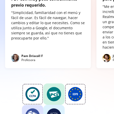
previo requerido.
"Me e
increí
"Simplicidad, familiaridad con el menú y
Realme
fácil de usar. Es fácil de navegar, hacer
un gra
cambios y editar lo que necesites. Como se
compet
utiliza junto a Google, el documento
enviar
siempre se guarda, así que no tienes que
a los 
preocuparte por ello."
en tie
hacien
Pam Driscoll F
Profesora