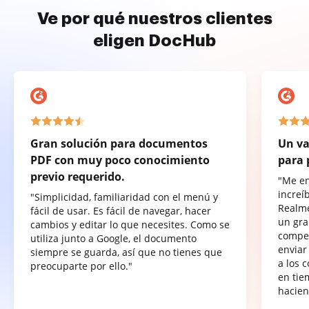
Ve por qué nuestros clientes
eligen DocHub
Gran solución para documentos
Un va
PDF con muy poco conocimiento
para 
previo requerido.
"Me e
increí
"Simplicidad, familiaridad con el menú y
Realme
fácil de usar. Es fácil de navegar, hacer
un gra
cambios y editar lo que necesites. Como se
compet
utiliza junto a Google, el documento
enviar
siempre se guarda, así que no tienes que
a los 
preocuparte por ello."
en tie
hacien