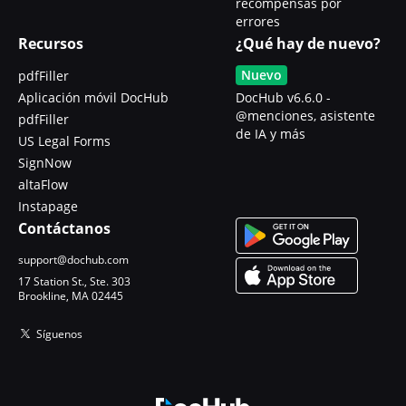
recompensas por
errores
Recursos
¿Qué hay de nuevo?
Nuevo
pdfFiller
Aplicación móvil DocHub
DocHub v6.6.0 -
@menciones, asistente
pdfFiller
de IA y más
US Legal Forms
SignNow
altaFlow
Instapage
Contáctanos
support@dochub.com
17 Station St., Ste. 303
Brookline, MA 02445
Síguenos