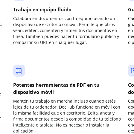
Trabajo en equipo fluido
Gu
Colabora en documentos con tu equipo usando un
Ca
,
dispositivo de escritorio o móvil. Permite que otros
gu
vean, editen, comenten y firmen tus documentos en
en 
línea. También puedes hacer tu formulario público y
ne
compartir su URL en cualquier lugar.
o 
Potentes herramientas de PDF en tu
Co
dispositivo móvil
do
e
Mantén tu trabajo en marcha incluso cuando estés
Co
lejos de tu ordenador. DocHub funciona en móvil con
do
la misma facilidad que en escritorio. Edita, anota y
ma
e
firma documentos desde la comodidad de tu teléfono
co
.
inteligente o tableta. No es necesario instalar la
enc
aplicación.
de