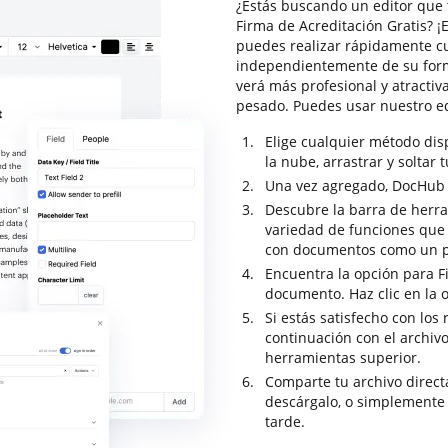
¿Estás buscando un editor que 
Firma de Acreditación Gratis? 
puedes realizar rápidamente c
independientemente de su form
verá más profesional y atractiv
pesado. Puedes usar nuestro e
Elige cualquier método di
la nube, arrastrar y soltar 
Una vez agregado, DocHub se
Descubre la barra de herr
variedad de funciones que t
con documentos como un p
Encuentra la opción para Fi
documento. Haz clic en la o
Si estás satisfecho con los 
continuación con el archiv
herramientas superior.
Comparte tu archivo direc
descárgalo, o simplemente
tarde.