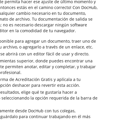
te permita hacer ese ajuste de último momento y
¡Entonces estás en el camino correcto! Con DocHub,
ualquier cambio necesario en tu documento,
ato de archivo. Tu documentación de salida se
a; no es necesario descargar ningún software
ditor en la comodidad de tu navegador.
sponible para agregar un documento, traer uno de
tu archivo, o agregarlo a través de un enlace, etc.
 abrirá con un editor fácil de usar y directo.
amientas superior, donde puedes encontrar una
e permiten anotar, editar y completar, y trabajar
rofesional.
rma de Acreditación Gratis y aplícala a tu
pción deshacer para revertir esta acción.
resultados, elige qué te gustaría hacer a
o seleccionando la opción requerida de la barra de
tamente desde DocHub con tus colegas,
 guárdalo para continuar trabajando en él más