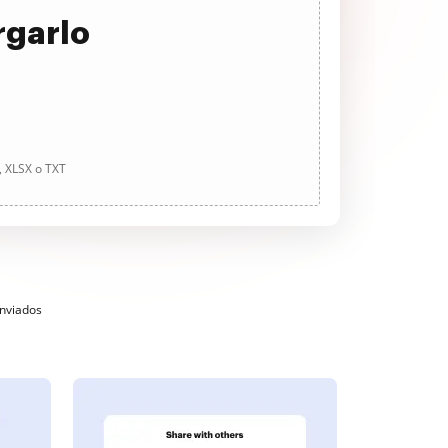
rgarlo
, XLSX o TXT
enviados