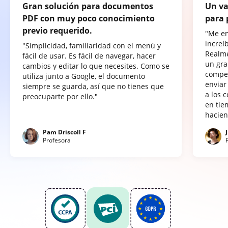
Gran solución para documentos
Un va
PDF con muy poco conocimiento
para 
previo requerido.
"Me e
increí
"Simplicidad, familiaridad con el menú y
Realme
fácil de usar. Es fácil de navegar, hacer
un gra
cambios y editar lo que necesites. Como se
compet
utiliza junto a Google, el documento
enviar
siempre se guarda, así que no tienes que
a los 
preocuparte por ello."
en tie
hacien
Pam Driscoll F
Profesora