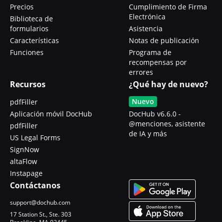
Precios
Cumplimiento de Firma
Electrónica
Biblioteca de
formularios
Asistencia
Características
Notas de publicación
Funciones
Programa de
recompensas por
errores
Recursos
¿Qué hay de nuevo?
Nuevo
pdfFiller
Aplicación móvil DocHub
DocHub v6.6.0 -
@menciones, asistente
pdfFiller
de IA y más
US Legal Forms
SignNow
altaFlow
Instapage
Contáctanos
support@dochub.com
17 Station St., Ste. 303