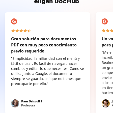
eligen DocHub
Gran solución para documentos
Un va
PDF con muy poco conocimiento
para 
previo requerido.
"Me e
increí
"Simplicidad, familiaridad con el menú y
Realme
fácil de usar. Es fácil de navegar, hacer
un gra
cambios y editar lo que necesites. Como se
compet
utiliza junto a Google, el documento
enviar
siempre se guarda, así que no tienes que
a los 
preocuparte por ello."
en tie
hacien
Pam Driscoll F
Profesora