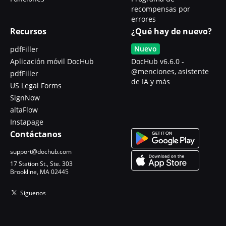
recompensas por
errores
Recursos
¿Qué hay de nuevo?
Nuevo
pdfFiller
Aplicación móvil DocHub
DocHub v6.6.0 -
@menciones, asistente
pdfFiller
de IA y más
US Legal Forms
SignNow
altaFlow
Instapage
Contáctanos
support@dochub.com
17 Station St., Ste. 303
Brookline, MA 02445
Síguenos