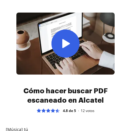
Cómo hacer buscar PDF
escaneado en Alcatel
4.8 de 5
12
votos
[Música] tú