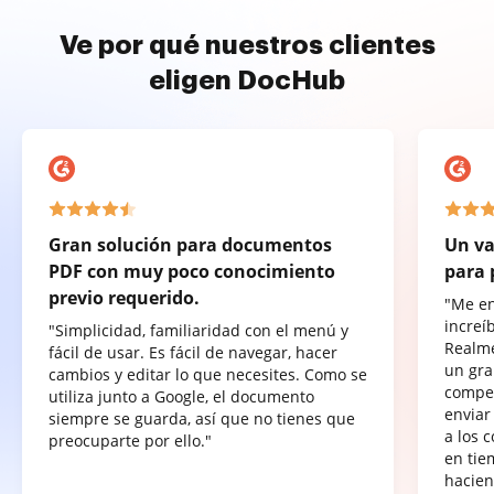
Ve por qué nuestros clientes
eligen DocHub
Gran solución para documentos
Un va
PDF con muy poco conocimiento
para 
previo requerido.
"Me e
increí
"Simplicidad, familiaridad con el menú y
Realme
fácil de usar. Es fácil de navegar, hacer
un gra
cambios y editar lo que necesites. Como se
compet
utiliza junto a Google, el documento
enviar
siempre se guarda, así que no tienes que
a los 
preocuparte por ello."
en tie
hacien