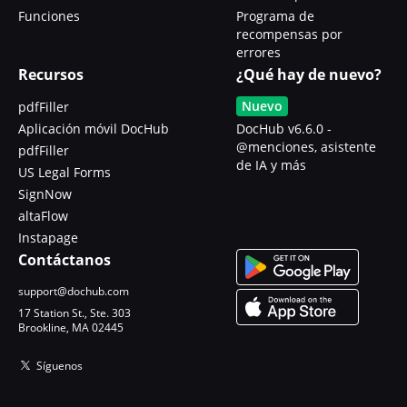
Funciones
Programa de
recompensas por
errores
Recursos
¿Qué hay de nuevo?
Nuevo
pdfFiller
Aplicación móvil DocHub
DocHub v6.6.0 -
@menciones, asistente
pdfFiller
de IA y más
US Legal Forms
SignNow
altaFlow
Instapage
Contáctanos
support@dochub.com
17 Station St., Ste. 303
Brookline, MA 02445
Síguenos