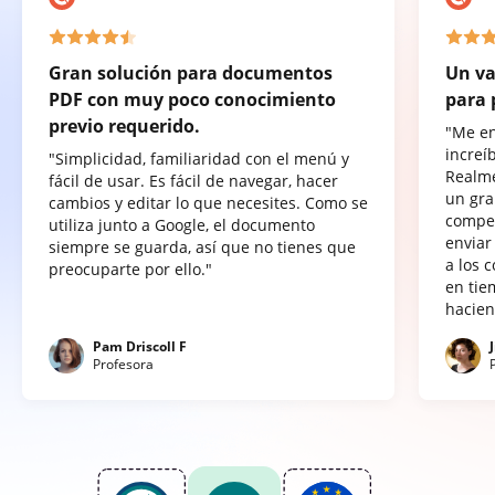
Gran solución para documentos
Un va
PDF con muy poco conocimiento
para 
previo requerido.
"Me e
increí
"Simplicidad, familiaridad con el menú y
Realme
fácil de usar. Es fácil de navegar, hacer
un gra
cambios y editar lo que necesites. Como se
compet
utiliza junto a Google, el documento
enviar
siempre se guarda, así que no tienes que
a los 
preocuparte por ello."
en tie
hacien
Pam Driscoll F
Profesora