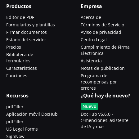
Productos
Empresa
Editor de PDF
Acerca de
Formularios y plantillas
Términos de Servicio
Firmar documentos
Aviso de privacidad
Estado del servidor
Centro Legal
Precios
Cumplimiento de Firma
Electrónica
Biblioteca de
formularios
Asistencia
Características
Notas de publicación
Funciones
Programa de
recompensas por
errores
Recursos
¿Qué hay de nuevo?
Nuevo
pdfFiller
Aplicación móvil DocHub
DocHub v6.6.0 -
@menciones, asistente
pdfFiller
de IA y más
US Legal Forms
SignNow