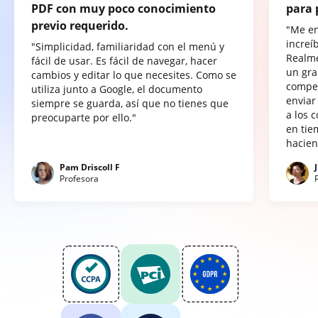
PDF con muy poco conocimiento
para 
previo requerido.
"Me e
increí
"Simplicidad, familiaridad con el menú y
Realme
fácil de usar. Es fácil de navegar, hacer
un gra
cambios y editar lo que necesites. Como se
compet
utiliza junto a Google, el documento
enviar
siempre se guarda, así que no tienes que
a los 
preocuparte por ello."
en tie
hacien
Pam Driscoll F
Profesora