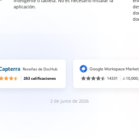
inteligente o tableta. No es necesario instalar la
enc
aplicación.
de
do
do
Reseñas de DocHub
263 calificaciones
14331
10,000
2 de junio de 2026