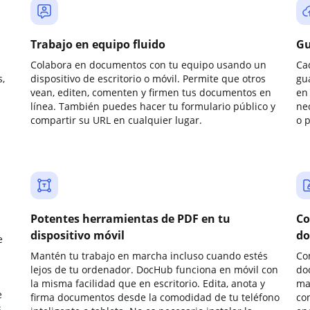
Trabajo en equipo fluido
Gu
Colabora en documentos con tu equipo usando un
Ca
,
dispositivo de escritorio o móvil. Permite que otros
gu
vean, editen, comenten y firmen tus documentos en
en 
línea. También puedes hacer tu formulario público y
ne
compartir su URL en cualquier lugar.
o 
Potentes herramientas de PDF en tu
Co
dispositivo móvil
do
e
Mantén tu trabajo en marcha incluso cuando estés
Co
lejos de tu ordenador. DocHub funciona en móvil con
do
la misma facilidad que en escritorio. Edita, anota y
ma
e
firma documentos desde la comodidad de tu teléfono
co
.