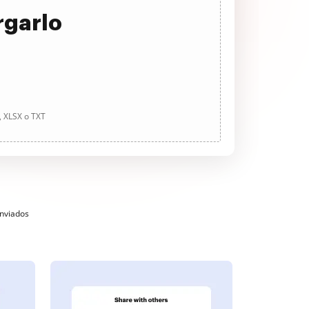
rgarlo
, XLSX o TXT
enviados